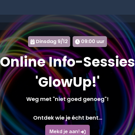
.
Dinsdag 9/12
09:00 uur
Online Info-Sessies
'GlowUp!'
Weg met "niet goed genoeg"!
Ontdek wie je écht bent...
Mekd je aan!