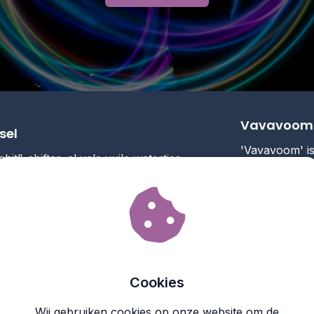
Vavavoom b
sel
'Vavavoom' is
shit"-shifter, al vele vuile watertjes
2008 gefocust
mmen, privé - en professioneel.
mens: De body
reven opgeleid in holistische coaching
hoofdrol! Va
 quantum touch.
coaching met 
www.shiftyourshit.be
nieuwe 'GlowU
Cookies
Wij gebruiken cookies op onze website om de