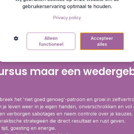
gebruikerservaring optimaal te houden.
Privacy policy
ntel het ’niet goed g
Alleen
Accepteer
syndroom
functioneel
alles
ursus maar een wedergebo
reek het 'niet goed genoeg'-patroon en groei in zelfvert
je leven weer in je eigen handen, onverschrokken en vol 
en verborgen sabotages en neem controle over je keuzes.
raktische strategieën die direct resultaat en rust geven.
tijd, goesting en energie.