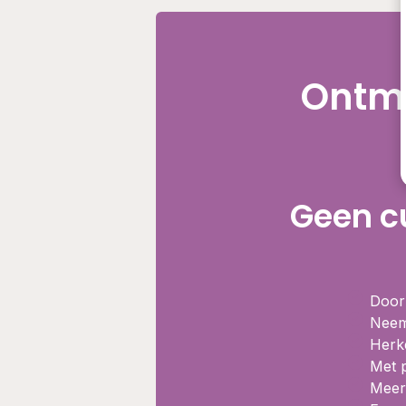
Ontma
Geen c
Doorb
Neem 
Herk
Met p
Meer 