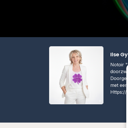
Ilse Gy
Notoir "
doorzwo
Doorged
met een
Https://