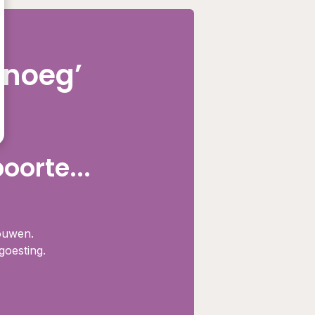
enoeg’
orte...
rouwen.
goesting.